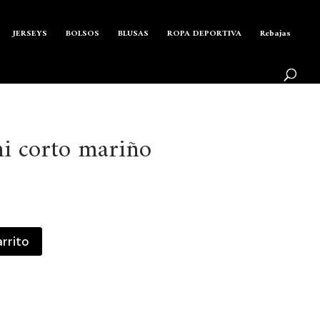
Búsqueda
de
BUSCAR
productos
JERSEYS
BOLSOS
BLUSAS
ROPA DEPORTIVA
Rebajas
hi corto mariño
arrito