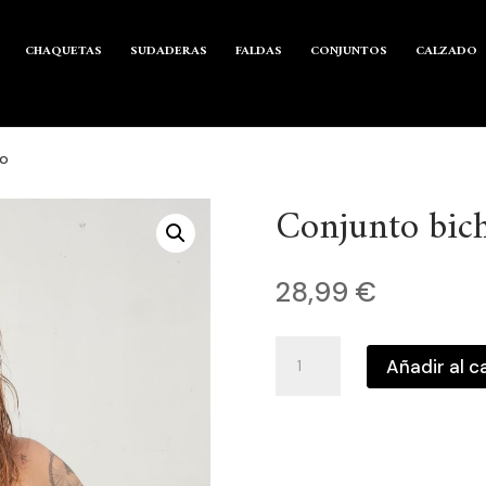
CHAQUETAS
SUDADERAS
FALDAS
CONJUNTOS
CALZADO
ño
Conjunto bic
28,99
€
Conjunto
Añadir al c
bichi
corto
mariño
cantidad