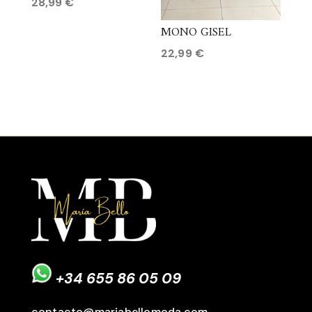
28,99
€
MONO GISEL
22,99
€
+34 655 86 05 09
contacto@mariabellomoda.com