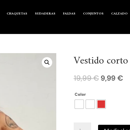
CHAQUETAS
SUDADERAS
FALDAS
CONJUNTOS
CALZADO
Vestido corto
El
El
19,99
€
9,99
€
precio
pr
original
ac
Color
era:
es
19,99 €.
9,
Vestido