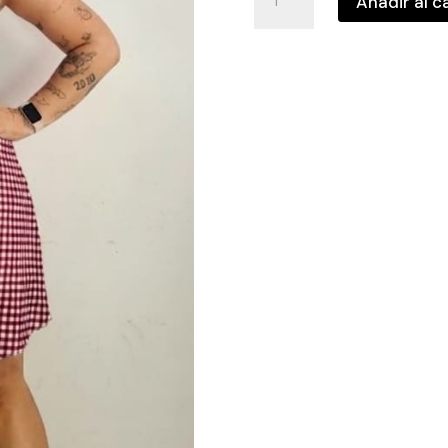
Añadir al c
corto
bichi
cantidad