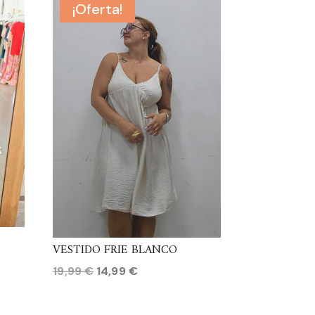
¡Oferta!
VESTIDO FRIE BLANCO
El
El
19,99
€
14,99
€
precio
precio
original
actual