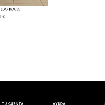
TIDO ROCIO
99
€
TU CUENTA
AYUDA