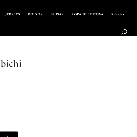
Búsqueda
de
BUSCAR
productos
JERSEYS
BOLSOS
BLUSAS
ROPA DEPORTIVA
Rebajas
 bichi
ecio
tual
:
99 €.