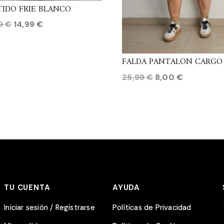
TIDO FRIE BLANCO
El
El
99
€
14,99
€
precio
precio
original
actual
FALDA PANTALON CARGO
era:
es:
19,99 €.
14,99 €.
El
El
25,99
€
8,00
€
precio
precio
original
actual
era:
es:
25,99 €.
8,00 €.
TU CUENTA
AYUDA
Iniciar sesión / Registrarse
Políticas de Privacidad