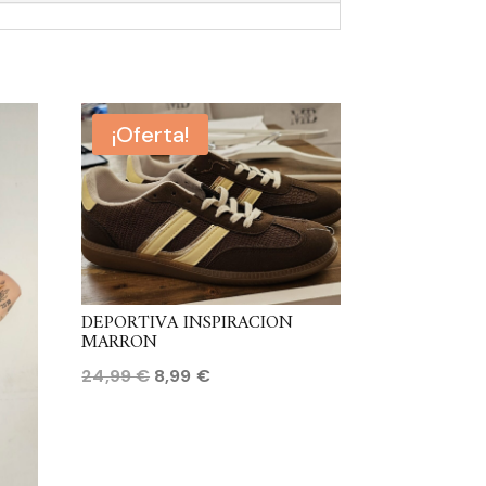
¡Oferta!
DEPORTIVA INSPIRACION
MARRON
El
El
24,99
€
8,99
€
precio
precio
original
actual
era:
es: