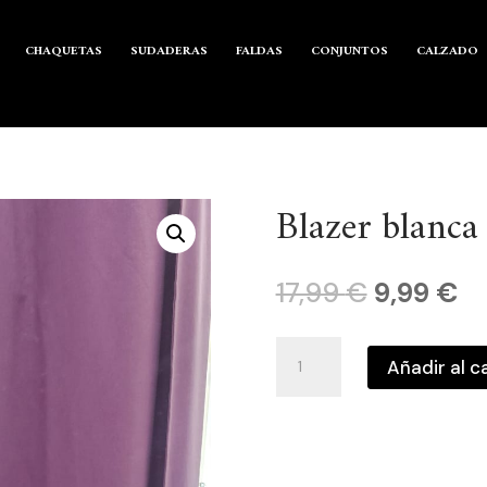
CHAQUETAS
SUDADERAS
FALDAS
CONJUNTOS
CALZADO
Blazer blanca
El
El
17,99
€
9,99
€
precio
pr
original
ac
Blazer
era:
es
Añadir al c
blanca
17,99 €.
9,
cantidad