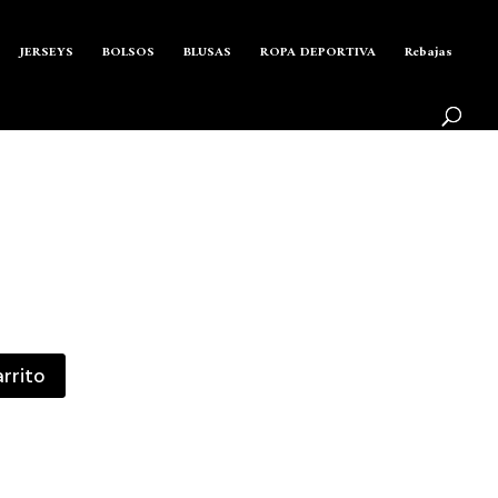
Búsqueda
de
BUSCAR
productos
JERSEYS
BOLSOS
BLUSAS
ROPA DEPORTIVA
Rebajas
ecio
tual
:
arrito
99 €.