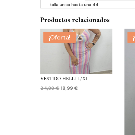
talla unica hasta una 44
Productos relacionados
¡Oferta!
VESTIDO HELLI L/XL
El
El
24,99
€
18,99
€
precio
precio
original
actual
era:
es:
24,99 €.
18,99 €.